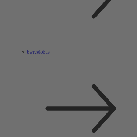
bwregiobus