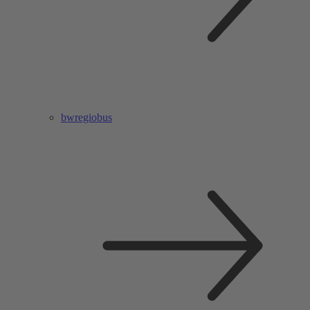
bwregiobus