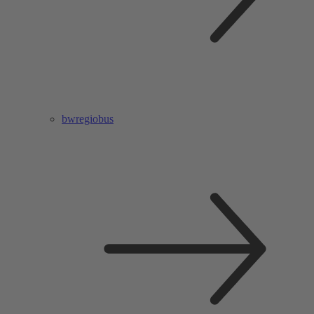
bwregiobus