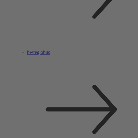
bwregiobus