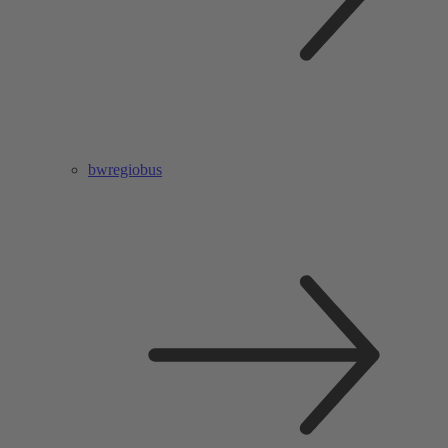
bwregiobus