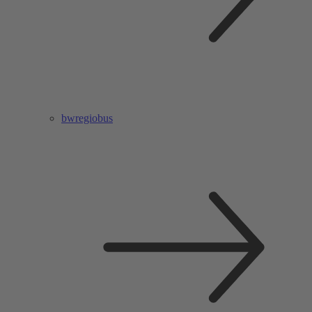
bwregiobus