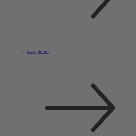
bwregiobus