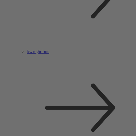
bwregiobus