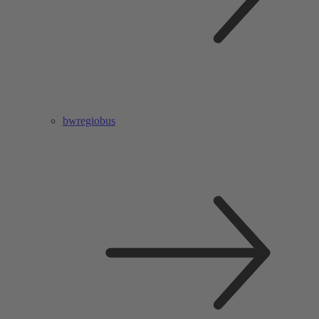
bwregiobus