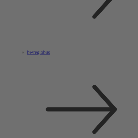
bwregiobus