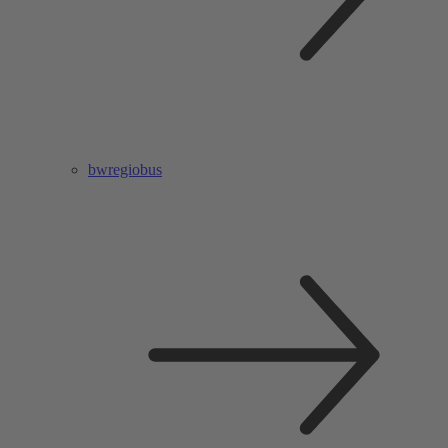
bwregiobus