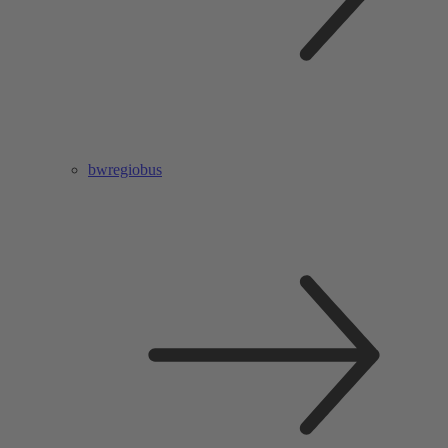
bwregiobus