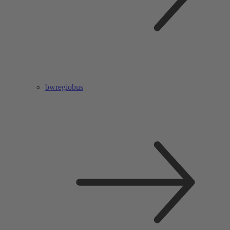
bwregiobus