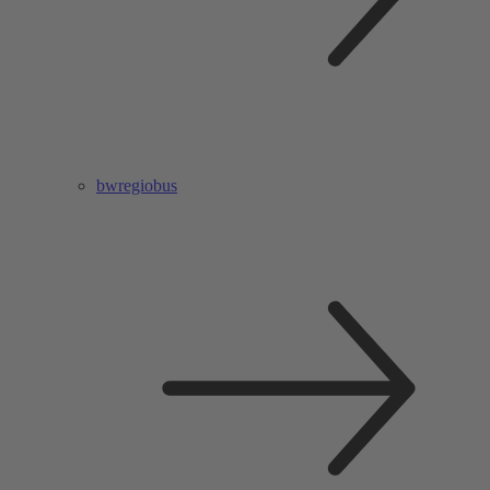
bwregiobus