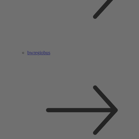
bwregiobus