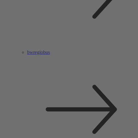
bwregiobus