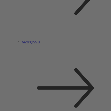
bwregiobus