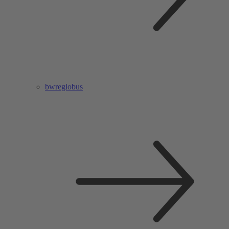
bwregiobus