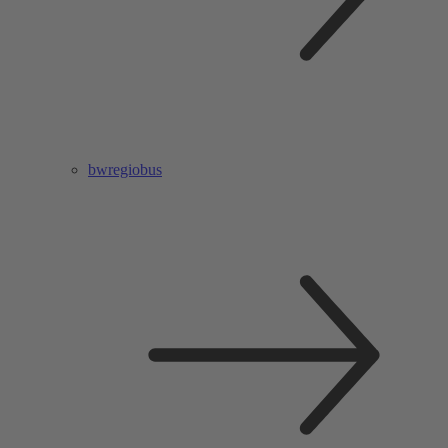
bwregiobus