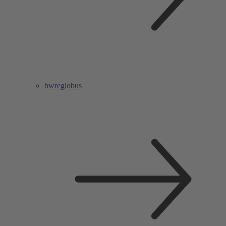
bwregiobus