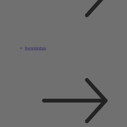
bwregiobus