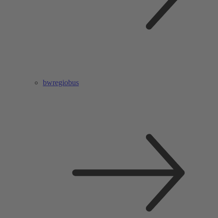
bwregiobus