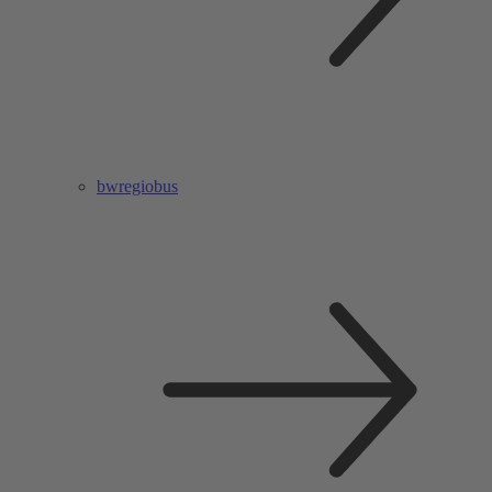
bwregiobus