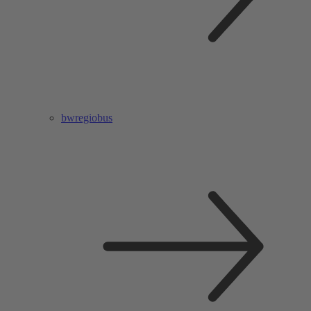
bwregiobus