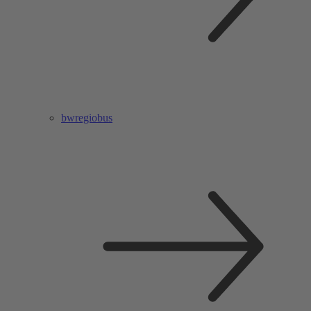
bwregiobus