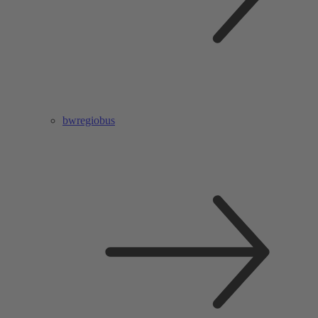
bwregiobus