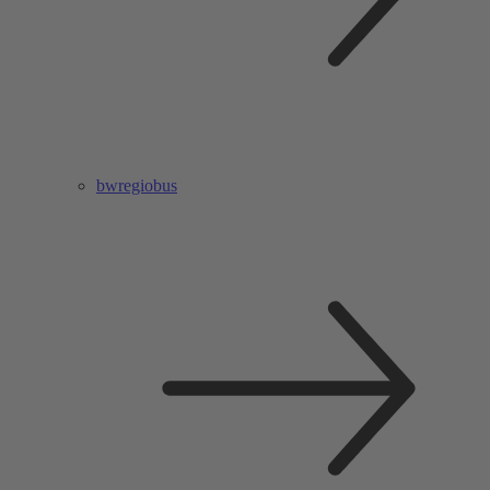
bwregiobus