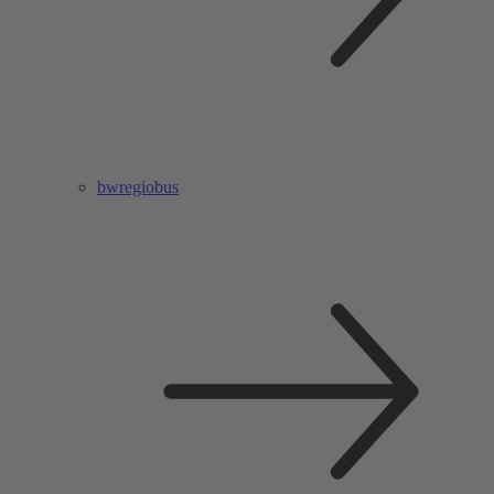
bwregiobus