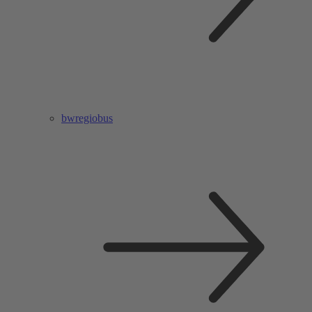
bwregiobus