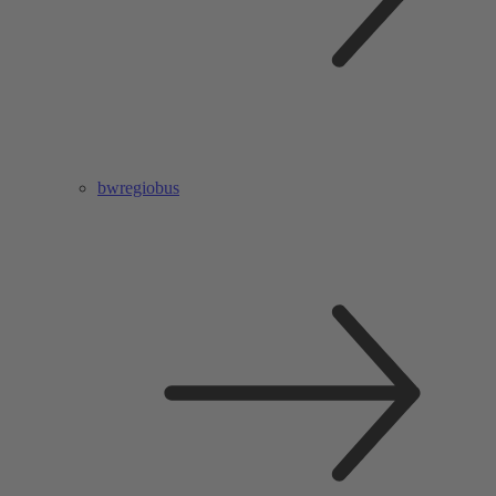
bwregiobus