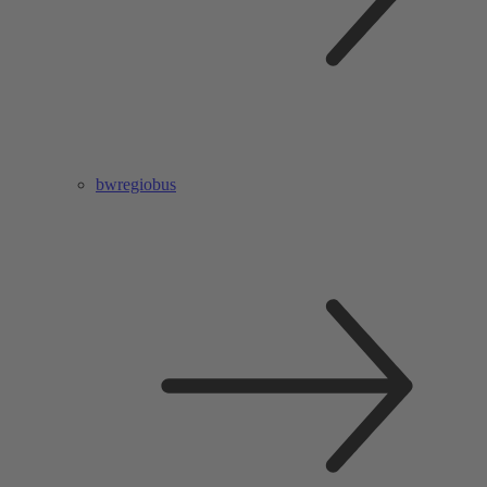
bwregiobus