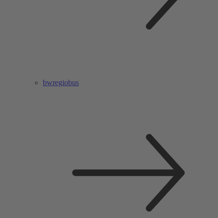
bwregiobus