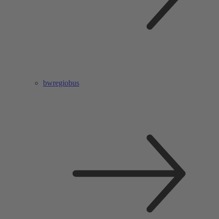
bwregiobus