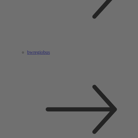
bwregiobus