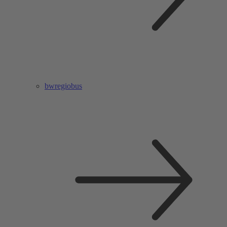
bwregiobus