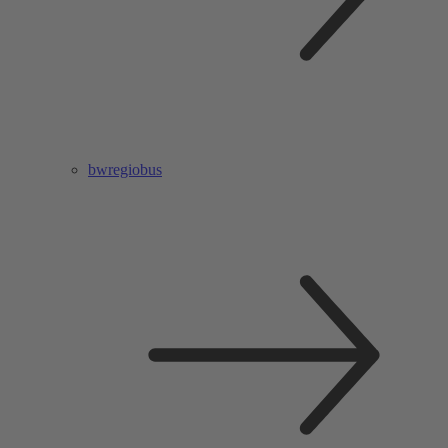
bwregiobus