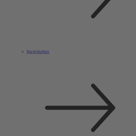
bwregiobus