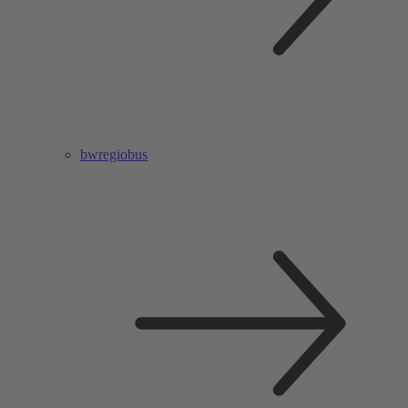
bwregiobus