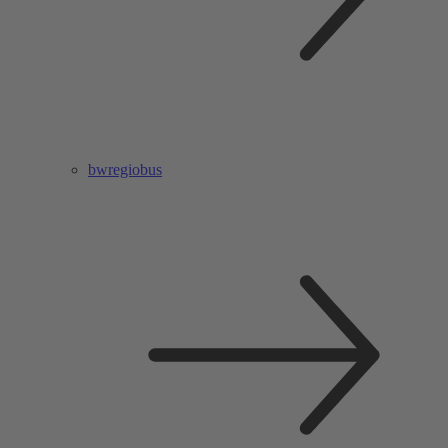
bwregiobus