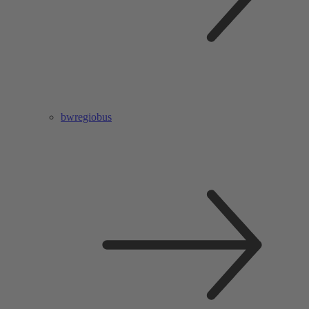
bwregiobus